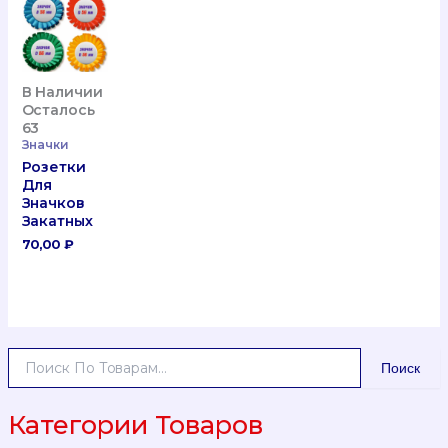
870,00 ₽
1120,00 ₽
В Наличии
Осталось
63
Значки
Розетки
Для
Значков
Закатных
70,00
₽
И
Поиск
С
К
А
Категории Товаров
Т