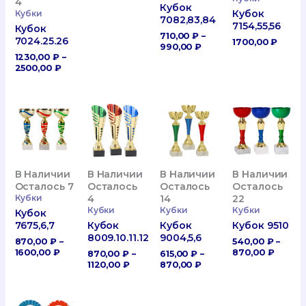
4
Кубок
Кубок
Кубки
7082,83,84
7154,55,56
Кубок
710,00
₽
–
7024.25.26
1700,00
₽
Диапазон
990,00
₽
1230,00
₽
–
Цен:
Диапазон
2500,00
₽
710,00 ₽
Цен:
–
1230,00 ₽
990,00 ₽
–
2500,00 ₽
В Наличии
В Наличии
В Наличии
В Наличии
Осталось
Осталось 7
Осталось
Осталось
14
Кубки
4
22
Кубки
Кубки
Кубки
Кубок
Кубок
7675,6,7
Кубок
Кубок 9510
9004,5,6
8009.10.11.12
870,00
₽
–
540,00
₽
–
Диапазон
Диапа
1600,00
₽
870,00
₽
615,00
₽
–
870,00
₽
–
Цен:
Цен:
Диапазон
Диапазон
870,00
₽
1120,00
₽
870,00 ₽
540,00
Цен:
Цен:
–
–
615,00 ₽
870,00 ₽
1600,00 ₽
870,00
–
–