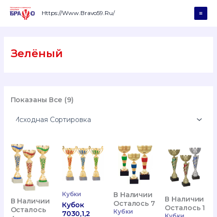
Перейти
К
Https://www.bravo59.ru/
Mai
Содержимому
Men
Зелёный
Показаны Все (9)
В Наличии
Кубки
В Наличии
В Наличии
Осталось 7
Кубок
Осталось 1
Осталось
Кубки
7030,1,2
Кубки