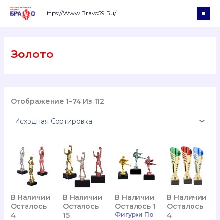
Перейти
К
Https://www.bravo59.ru/
Mai
Содержимому
Men
Золото
Отображение 1–74 Из 112
В Наличии
В Наличии
В Наличии
В Наличии
Осталось
Осталось
Осталось 1
Осталось
4
15
Фигурки По
4