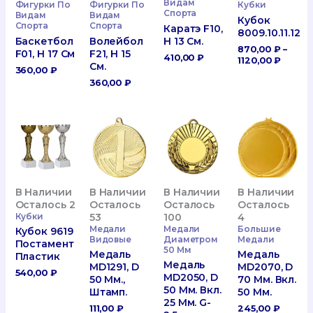
Видам
Фигурки По
Фигурки По
Кубки
Спорта
Видам
Видам
Кубок
Спорта
Спорта
Каратэ F10,
8009.10.11.12
Баскетбол
Волейбол
H 13 См.
870,00
₽
–
F01, H 17 См
F21, H 15
410,00
₽
Диапа
1120,00
₽
См.
360,00
₽
Цен:
870,00
360,00
₽
–
1120,0
В Наличии
В Наличии
В Наличии
В Наличии
Осталось 2
Осталось
Осталось
Осталось
Кубки
53
100
4
Медали
Медали
Большие
Кубок 9619
Видовые
Диаметром
Медали
Постамент
50 Мм
Медаль
Медаль
Пластик
Медаль
MD1291, D
MD2070, D
540,00
₽
MD2050, D
50 Мм.,
70 Мм. Вкл.
50 Мм. Вкл.
Штамп.
50 Мм.
25 Мм. G-
111,00
₽
245,00
₽