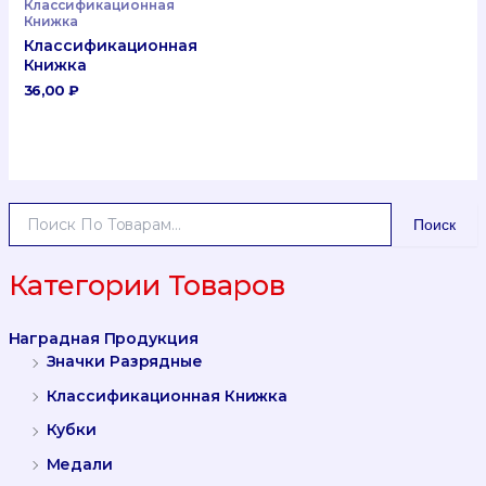
Классификационная
Книжка
Классификационная
Книжка
36,00
₽
И
Поиск
С
К
А
Категории Товаров
Т
Ь
Наградная Продукция
:
Значки Разрядные
Классификационная Книжка
Кубки
Медали