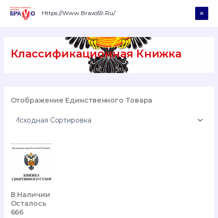
Перейти
К
Https://www.bravo59.ru/
Mai
Содержимому
Men
Классификационная Книжка
Отображение Единственного Товара
В Наличии
Осталось
666