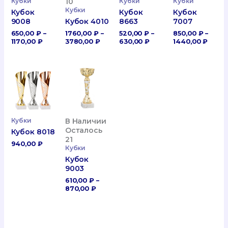
10
Кубки
Кубки
Кубки
Кубки
Кубок
Кубок
Кубок
Кубок 4010
9008
8663
7007
1760,00
₽
–
650,00
₽
–
520,00
₽
–
850,00
₽
–
Диапазон
Диапазон
Диапазон
Диап
3780,00
₽
1170,00
₽
630,00
₽
1440,00
₽
Цен:
Цен:
Цен:
Цен:
1760,00 ₽
650,00 ₽
520,00 ₽
850,0
–
–
–
–
3780,00 ₽
1170,00 ₽
630,00 ₽
1440,
Кубки
В Наличии
Осталось
Кубок 8018
21
940,00
₽
Кубки
Кубок
9003
610,00
₽
–
Диапазон
870,00
₽
Цен:
610,00 ₽
–
870,00 ₽