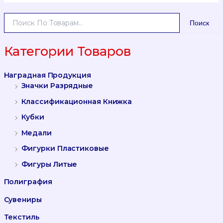
И
Поиск
С
К
А
Категории Товаров
Т
Ь
Наградная Продукция
:
Значки Разрядные
Классификационная Книжка
Кубки
Медали
Фигурки Пластиковые
Фигуры Литые
Полиграфия
Сувениры
Текстиль