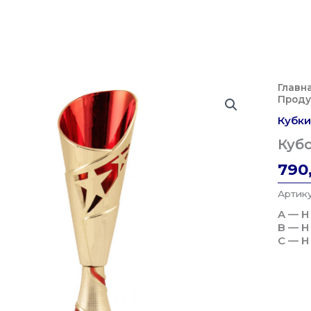
Главн
Проду
Кубки
Куб
790
Артик
A — H
B — H
C — H