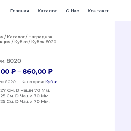
790,00 ₽
–
Главная
Каталог
О Нас
Контакты
860,00 ₽
ая
/
Каталог
/
Наградная
кция
/
Кубки
/ Кубок 8020
ок 8020
Диапазон
,00
₽
–
860,00
₽
Цен:
ул:
8020
Категория:
Кубки
790,00 ₽
 27 См. D Чаши 70 Мм.
–
 25 См. D Чаши 70 Мм.
 25 См. D Чаши 70 Мм.
860,00 ₽