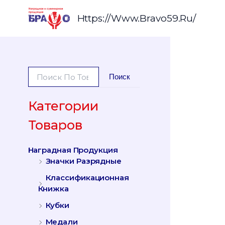
Перейти
К
Https://www.bravo59.ru/
Содержимому
И
Поиск
С
К
А
Категории
Т
Товаров
Ь
:
Наградная Продукция
Значки Разрядные
Классификационная
Книжка
Кубки
Медали