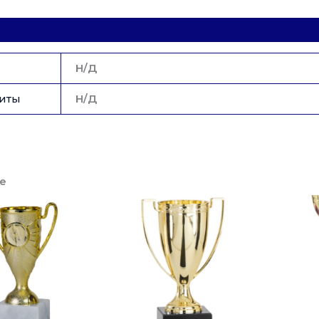
Н/Д
иты
Н/Д
е