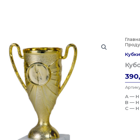
Главн
Проду
Кубки
Куб
390
Артик
A — H
B — H
C — H