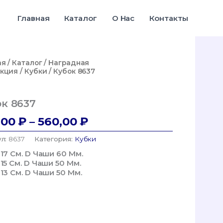
390,00 ₽
–
Главная
Каталог
О Нас
Контакты
560,00 ₽
ая
/
Каталог
/
Наградная
кция
/
Кубки
/ Кубок 8637
ок 8637
Диапазон
,00
₽
–
560,00
₽
Цен:
ул:
8637
Категория:
Кубки
390,00 ₽
 17 См. D Чаши 60 Мм.
–
 15 См. D Чаши 50 Мм.
 13 См. D Чаши 50 Мм.
560,00 ₽