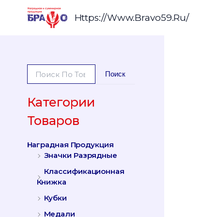
Перейти
К
Https://www.bravo59.ru/
Содержимому
И
Поиск
С
К
А
Категории
Т
Товаров
Ь
:
Наградная Продукция
Значки Разрядные
Классификационная
Книжка
Кубки
Медали