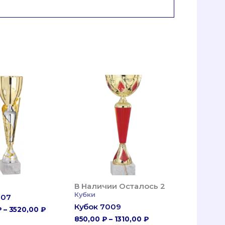
В Наличии Осталось 2
Кубки
007
Кубок 7009
Диапазон
₽
–
3520,00
₽
Цен:
Диапазон
850,00
₽
–
1310,00
₽