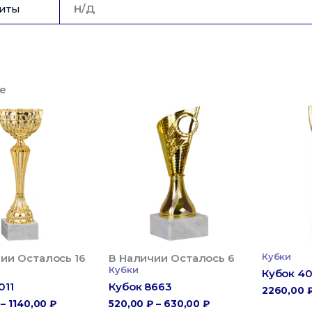
иты
Н/Д
е
ии Осталось 16
В Наличии Осталось 6
Кубки
Кубки
Кубок 4
011
Кубок 8663
2260,00
Диапазон
Диапазон
–
1140,00
₽
520,00
₽
–
630,00
₽