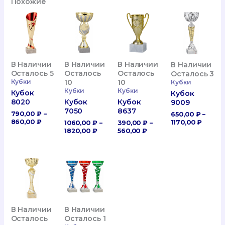
Похожие
В Наличии
В Наличии
В Наличии
В Наличии
Осталось 5
Осталось
Осталось
Осталось 3
Кубки
10
10
Кубки
Кубки
Кубки
Кубок
Кубок
8020
Кубок
Кубок
9009
7050
8637
790,00
₽
–
650,00
₽
–
Диапазон
Диапа
860,00
₽
1170,00
₽
1060,00
₽
–
390,00
₽
–
Цен:
Цен:
Диапазон
Диапазон
1820,00
₽
560,00
₽
790,00 ₽
650,00
Цен:
Цен:
–
–
1060,00 ₽
390,00 ₽
860,00 ₽
1170,0
–
–
1820,00 ₽
560,00 ₽
В Наличии
В Наличии
Осталось 1
Осталось