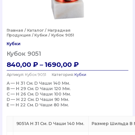
Главная
/
Каталог
/
Наградная
Продукция
/
Кубки
/ Кубок 9051
Кубки
Кубок 9051
Диапазон
840,00
₽
–
1690,00
₽
Цен:
Артикул:
Кубок 9051
Категория:
Кубки
840,00 ₽
A — H 31 См. D Чаши 140 Мм.
B — H 29 См. D Чаши 120 Мм.
–
C — H 26 См. D Чаши 100 Мм.
1690,00 ₽
D — H 22 См. D Чаши 90 Мм.
E — H 22 См. D Чаши 80 Мм.
9051A H 31 См. D Чаши 140 Мм.
Размер Шильда В М