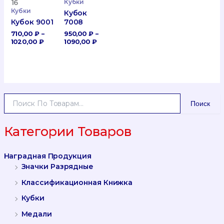
Кубки
16
Кубки
Кубок
7008
Кубок 9001
950,00
₽
–
710,00
₽
–
Диапазон
Диапазон
1090,00
₽
1020,00
₽
Цен:
Цен:
950,00 ₽
710,00 ₽
–
–
1090,00 ₽
1020,00 ₽
И
Поиск
С
К
А
Категории Товаров
Т
Ь
Наградная Продукция
:
Значки Разрядные
Классификационная Книжка
Кубки
Медали