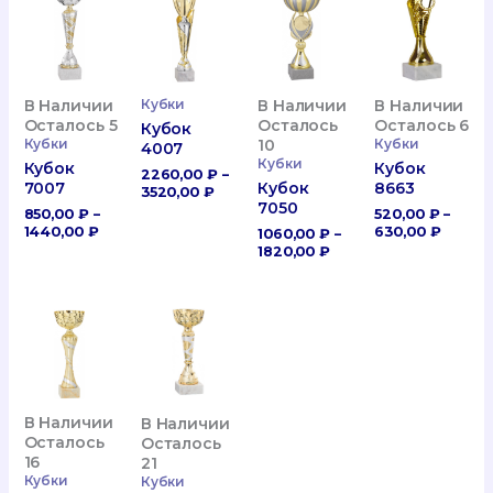
В Наличии
Кубки
В Наличии
В Наличии
Осталось 5
Осталось
Осталось 6
Кубок
Кубки
10
Кубки
4007
Кубки
Кубок
Кубок
2260,00
₽
–
7007
Кубок
8663
Диапазон
3520,00
₽
7050
Цен:
850,00
₽
–
520,00
₽
–
2260,00 ₽
Диапазон
Диапа
1440,00
₽
630,00
₽
1060,00
₽
–
–
Цен:
Цен:
Диапазон
1820,00
₽
3520,00 ₽
850,00 ₽
520,00
Цен:
–
–
1060,00 ₽
1440,00 ₽
630,00
–
1820,00 ₽
В Наличии
В Наличии
Осталось
Осталось
16
21
Кубки
Кубки