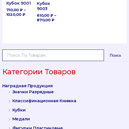
Кубок 9001
Кубок
9003
710,00
₽
–
Диапазон
1020,00
₽
610,00
₽
–
Цен:
Диапазон
870,00
₽
710,00 ₽
Цен:
–
610,00 ₽
1020,00 ₽
–
870,00 ₽
И
Поиск
С
К
А
Категории Товаров
Т
Ь
Наградная Продукция
:
Значки Разрядные
Классификационная Книжка
Кубки
Медали
Фигурки Пластиковые