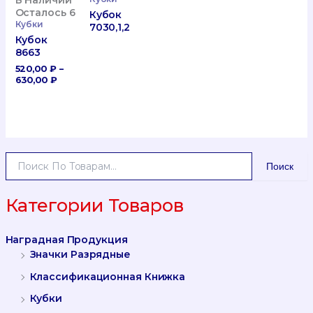
Осталось 6
Кубок
Кубки
7030,1,2
Кубок
8663
520,00
₽
–
Диапазон
630,00
₽
Цен:
520,00 ₽
–
630,00 ₽
И
Поиск
С
К
А
Категории Товаров
Т
Ь
Наградная Продукция
:
Значки Разрядные
Классификационная Книжка
Кубки