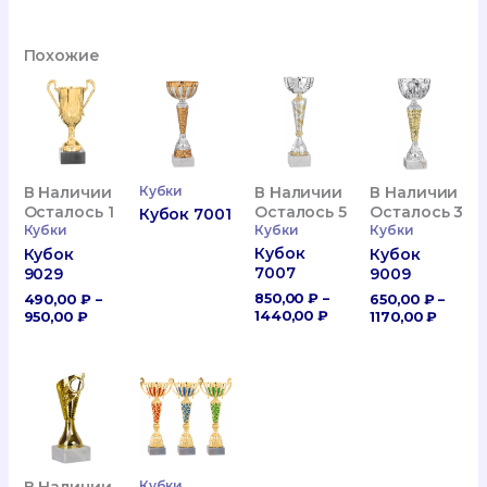
Похожие
Кубки
В Наличии
В Наличии
В Наличии
Осталось 5
Осталось 1
Осталось 3
Кубок 7001
Кубки
Кубки
Кубки
Кубок
Кубок
Кубок
7007
9029
9009
850,00
₽
–
490,00
₽
–
650,00
₽
–
Диапазон
Диапазон
Диапа
1440,00
₽
950,00
₽
1170,00
₽
Цен:
Цен:
Цен:
850,00 ₽
490,00 ₽
650,00
–
–
–
1440,00 ₽
950,00 ₽
1170,0
В Наличии
Кубки