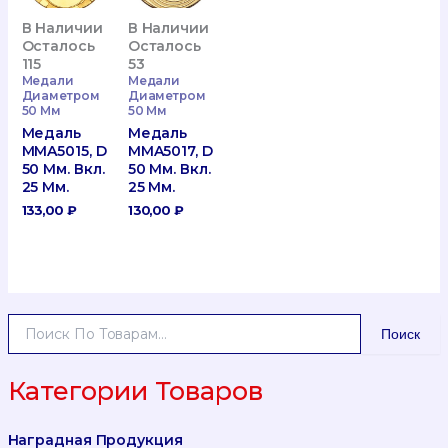
В Наличии
В Наличии
Осталось
Осталось
115
53
Медали
Медали
Диаметром
Диаметром
50 Мм
50 Мм
Медаль
Медаль
MMA5015, D
MMA5017, D
50 Мм. Вкл.
50 Мм. Вкл.
25 Мм.
25 Мм.
133,00
₽
130,00
₽
И
Поиск
С
К
А
Категории Товаров
Т
Ь
Наградная Продукция
: