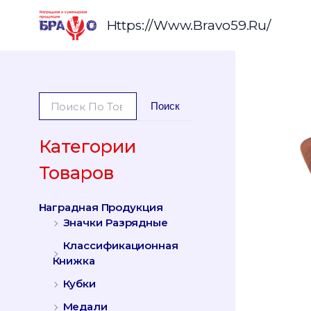
Перейти
К
Https://www.bravo59.ru/
Содержимому
И
Поиск
С
К
А
Категории
Т
Товаров
Ь
:
Наградная Продукция
Значки Разрядные
Классификационная
Книжка
Кубки
Медали