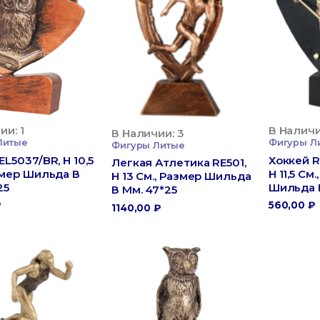
ии: 1
В Наличи
В Наличии: 3
Литые
Фигуры Л
Фигуры Литые
EL5037/BR, H 10,5
Хоккей R
Легкая Атлетика RE501,
змер Шильда В
H 11,5 См
H 13 См., Размер Шильда
25
Шильда В
В Мм. 47*25
₽
560,00
₽
1140,00
₽