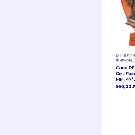
В Налич
Фигуры 
Сова RF
См., Ра
Мм. 47*
560,00