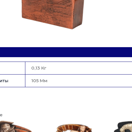
Боль
RFEL5
H
11,5
См.,
Разме
Шиль
В
Мм.
47*25
0,13 Кг
иты
105 Мм
е