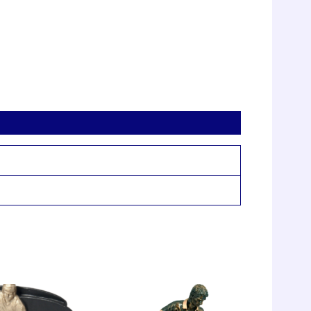
шой
010,
р
да