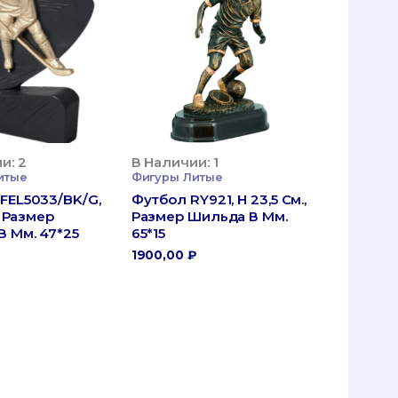
и: 2
В Наличии: 1
итые
Фигуры Литые
FEL5033/BK/G,
Футбол RY921, H 23,5 См.,
., Размер
Размер Шильда В Мм.
 Мм. 47*25
65*15
1900,00
₽