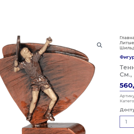
Главн
Литые
Шильд
Фигу
Тенн
См.,
560
Артик
Катег
Досту
Колич
Товар
Тенни