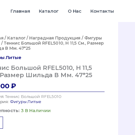
Большой
RFEL5010,
Главная
Каталог
О Нас
Контакты
H
11,5
См.,
Размер
ая
/
Каталог
/
Наградная Продукция
/
Фигуры
Шильда
/ Теннис Большой RFEL5010, H 11,5 См., Размер
В
а В Мм. 47*25
Мм.
ры Литые
47*25
ис Большой RFEL5010, H 11,5
 Размер Шильда В Мм. 47*25
,00
₽
ул:
Теннис Большой RFEL5010
ория:
Фигуры Литые
пность:
3 В Наличии
ество
а
с