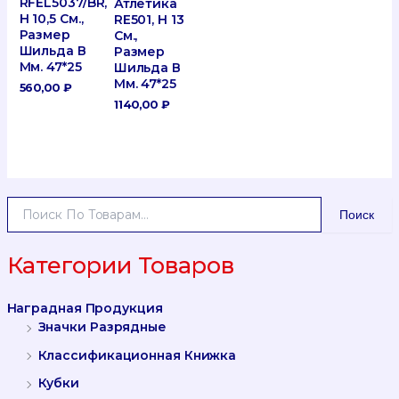
RFEL5037/BR,
Атлетика
H 10,5 См.,
RE501, H 13
Размер
См.,
Шильда В
Размер
Мм. 47*25
Шильда В
Мм. 47*25
560,00
₽
1140,00
₽
И
Поиск
С
К
А
Категории Товаров
Т
Ь
Наградная Продукция
:
Значки Разрядные
Классификационная Книжка
Кубки