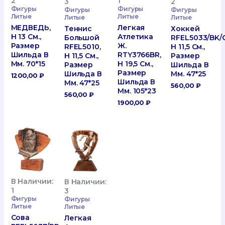
1
2
3
2
Фигуры
Фигуры
Фигуры
Фигуры
Литые
Литые
Литые
Литые
Легкая
МЕДВЕДЬ,
Теннис
Хоккей
Атлетика
H 13 См.,
Большой
RFEL5033/BK/G
Ж.
Размер
RFEL5010,
H 11,5 См.,
RTY3766BR,
Шильда В
H 11,5 См.,
Размер
H 19,5 См.,
Мм. 70*15
Размер
Шильда В
Размер
Шильда В
Мм. 47*25
1200,00
₽
Шильда В
Мм. 47*25
560,00
₽
Мм. 105*23
560,00
₽
1900,00
₽
В Наличии:
В Наличии:
1
3
Фигуры
Фигуры
Литые
Литые
Сова
Легкая