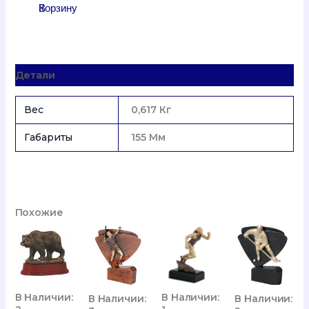
Количество
В Корзину
Товара
Футбол-
Вратарь
RFXR3137/BR,
Детали
H
21
См.,
Вес
0,617 Кг
Размер
Шильда
Габариты
155 Мм
В
Мм.
90*23
Похожие
В Наличии:
В Наличии:
В Наличии:
В Наличии: