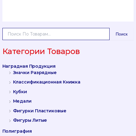
И
Поиск
С
К
А
Категории Товаров
Т
Ь
Наградная Продукция
:
Значки Разрядные
Классификационная Книжка
Кубки
Медали
Фигурки Пластиковые
Фигуры Литые
Полиграфия