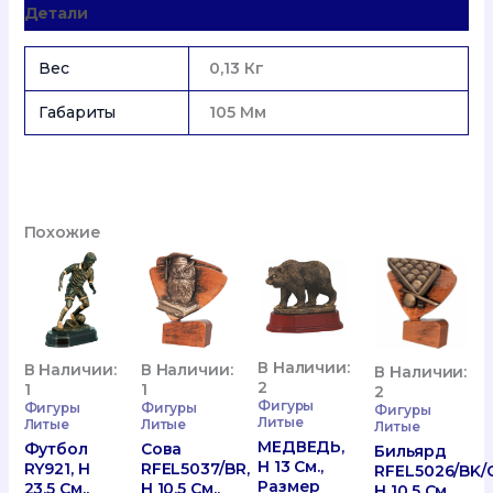
Детали
См.,
Размер
Шильда
Вес
0,13 Кг
В
Мм.
Габариты
105 Мм
47*25
Похожие
В Наличии:
В Наличии:
В Наличии:
В Наличии:
2
1
1
2
Фигуры
Фигуры
Фигуры
Фигуры
Литые
Литые
Литые
Литые
МЕДВЕДЬ,
Футбол
Сова
Бильярд
H 13 См.,
RY921, H
RFEL5037/BR,
RFEL5026/BK/G
Размер
23,5 См.,
H 10,5 См.,
H 10,5 См.,