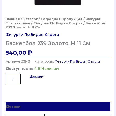
Главная
/
Каталог
/
Наградная Продукция
/
Фигурки
Пластиковые
/
Фигурки По Видам Спорта
/ Баскетбол
239 Золото, H 11 См
Фигурки По Видам Спорта
Баскетбол 239 Золото, H 11 См
540,00
₽
Артикул:
239-3
Категория:
Фигурки По Видам Спорта
Доступность:
4 В Наличии
Количество
В Корзину
Товара
Баскетбол
239
Золото,
H
Детали
11
См