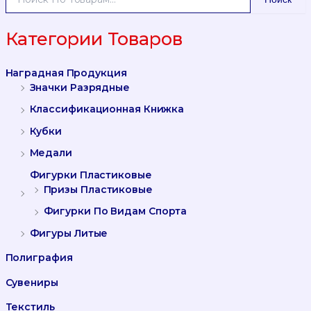
С
К
А
Категории Товаров
Т
Ь
Наградная Продукция
:
Значки Разрядные
Классификационная Книжка
Кубки
Медали
Фигурки Пластиковые
Призы Пластиковые
Фигурки По Видам Спорта
Фигуры Литые
Полиграфия
Сувениры
Текстиль