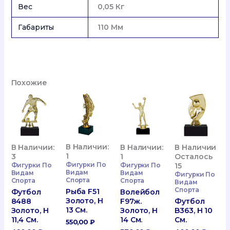
Вес
0,05 Кг
Габариты
110 Мм
Похожие
В Наличии:
В Наличии:
В Наличии:
В Наличии
1
3
1
Осталось
Фигурки По
Фигурки По
Фигурки По
15
Видам
Видам
Видам
Фигурки По
Спорта
Спорта
Спорта
Видам
Спорта
Рыба F51
Футбол
Волейбол
Золото, H
8488
F97ж.
Футбол
13 См.
Золото, H
Золото, H
B363, H 10
11,4 См.
14 См.
См.
550,00
₽