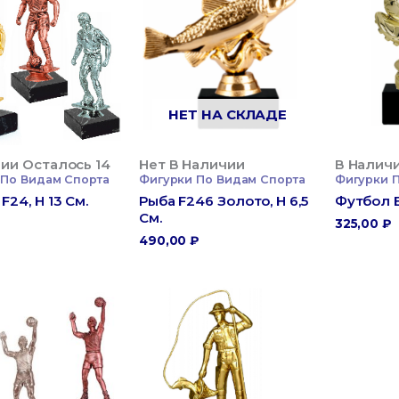
НЕТ НА СКЛАДЕ
ии Осталось 14
Нет В Наличии
В Налич
 По Видам Спорта
Фигурки По Видам Спорта
Фигурки 
F24, H 13 См.
Рыба F246 Золото, H 6,5
Футбол B
См.
₽
325,00
₽
490,00
₽