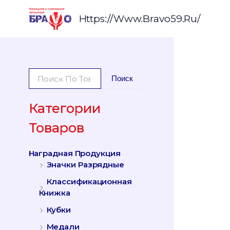
Перейти
К
Https://www.bravo59.ru/
Содержимому
И
Поиск
С
К
А
Категории
Т
Товаров
Ь
:
Наградная Продукция
Значки Разрядные
Классификационная
Книжка
Кубки
Медали