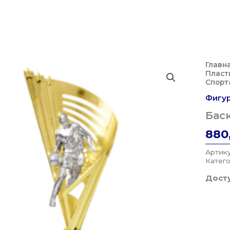
Главн
Пласт
Спорт
Фигур
Баск
880
Артик
Катег
Досту
Колич
Товар
Баске
RSP20