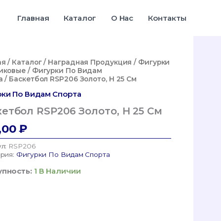
Баскетбол
RSP206
Главная
Каталог
О Нас
Контакты
Золото,
H
25
См
ая
/
Каталог
/
Наградная Продукция
/
Фигурки
иковые
/
Фигурки По Видам
а
/ Баскетбол RSP206 Золото, H 25 См
ки По Видам Спорта
етбол RSP206 Золото, H 25 См
,00
₽
ул:
RSP206
ория:
Фигурки По Видам Спорта
пность:
1 В Наличии
ество
а
тбол
6