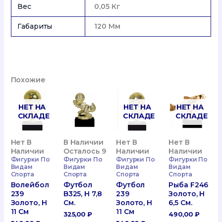
Вес
0,05 Кг
Габариты
120 Мм
Похожие
НЕТ НА
НЕТ НА
НЕТ НА
СКЛАДЕ
СКЛАДЕ
СКЛАДЕ
Нет В
В Наличии
Нет В
Нет В
Наличии
Осталось 9
Наличии
Наличии
Фигурки По
Фигурки По
Фигурки По
Фигурки По
Видам
Видам
Видам
Видам
Спорта
Спорта
Спорта
Спорта
Волейбол
Футбол
Футбол
Рыба F246
239
B325, H 7,8
239
Золото, H
Золото, H
См.
Золото, H
6,5 См.
11 См
11 См
325,00
₽
490,00
₽