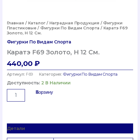
Главная
/
Каталог
/
Наградная Продукция
/
Фигурки
Пластиковые
/
Фигурки По Видам Спорта
/ Каратэ F69
Золото, H 12 См.
Фигурки По Видам Спорта
Каратэ F69 Золото, H 12 См.
440,00
₽
Артикул:
F69
Категория:
Фигурки По Видам Спорта
Доступность:
2 В Наличии
Количество
В Корзину
Товара
Каратэ
F69
Золото,
H
Детали
12
См.