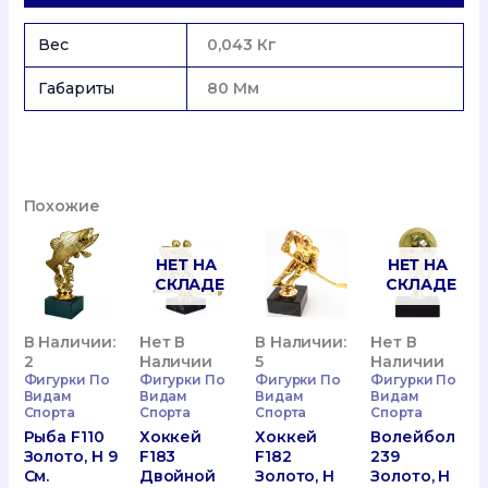
8
См.
Вес
0,043 Кг
Габариты
80 Мм
Похожие
НЕТ НА
НЕТ НА
СКЛАДЕ
СКЛАДЕ
В Наличии:
Нет В
В Наличии:
Нет В
2
Наличии
5
Наличии
Фигурки По
Фигурки По
Фигурки По
Фигурки По
Видам
Видам
Видам
Видам
Спорта
Спорта
Спорта
Спорта
Рыба F110
Хоккей
Хоккей
Волейбол
Золото, H 9
F183
F182
239
См.
Двойной
Золото, H
Золото, H