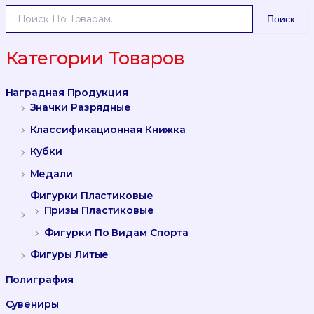
И
Поиск
С
К
А
Категории Товаров
Т
Ь
Наградная Продукция
:
Значки Разрядные
Классификационная Книжка
Кубки
Медали
Фигурки Пластиковые
Призы Пластиковые
Фигурки По Видам Спорта
Фигуры Литые
Полиграфия
Сувениры