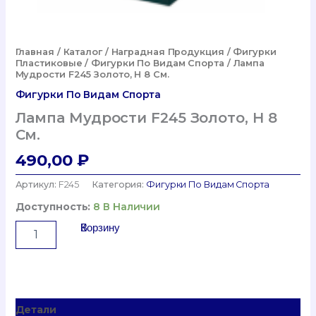
Главная
/
Каталог
/
Наградная Продукция
/
Фигурки
Пластиковые
/
Фигурки По Видам Спорта
/ Лампа
Мудрости F245 Золото, H 8 См.
Фигурки По Видам Спорта
Лампа Мудрости F245 Золото, H 8
См.
490,00
₽
Артикул:
F245
Категория:
Фигурки По Видам Спорта
Доступность:
8 В Наличии
Количество
В Корзину
Товара
Лампа
Мудрости
F245
Золото,
Детали
H