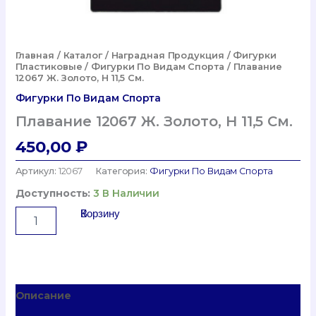
Главная
/
Каталог
/
Наградная Продукция
/
Фигурки
Пластиковые
/
Фигурки По Видам Спорта
/ Плавание
12067 Ж. Золото, H 11,5 См.
Фигурки По Видам Спорта
Плавание 12067 Ж. Золото, H 11,5 См.
450,00
₽
Артикул:
12067
Категория:
Фигурки По Видам Спорта
Доступность:
3 В Наличии
Количество
В Корзину
Товара
Плавание
12067
Ж.
Золото,
Описание
H
11,5