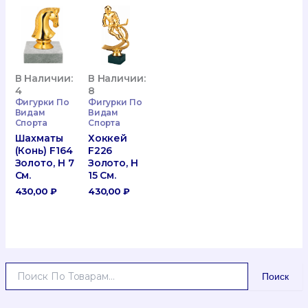
В Наличии:
В Наличии:
4
8
Фигурки По
Фигурки По
Видам
Видам
Спорта
Спорта
Шахматы
Хоккей
(конь) F164
F226
Золото, H 7
Золото, H
См.
15 См.
430,00
₽
430,00
₽
И
Поиск
С
К