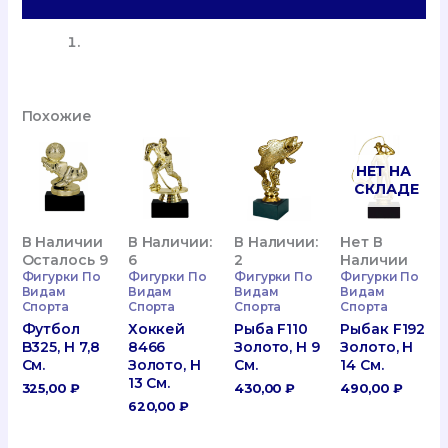
Детали
См.
Похожие
НЕТ НА
СКЛАДЕ
В Наличии
В Наличии:
В Наличии:
Нет В
Осталось 9
6
2
Наличии
Фигурки По
Фигурки По
Фигурки По
Фигурки По
Видам
Видам
Видам
Видам
Спорта
Спорта
Спорта
Спорта
Футбол
Хоккей
Рыба F110
Рыбак F192
B325, H 7,8
8466
Золото, H 9
Золото, H
См.
Золото, H
См.
14 См.
13 См.
325,00
₽
430,00
₽
490,00
₽
620,00
₽