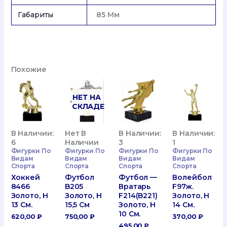
Габариты
85 Мм
Похожие
НЕТ НА
СКЛАДЕ
В Наличии:
Нет В
В Наличии:
В Наличии:
6
Наличии
1
3
Фигурки По
Фигурки По
Фигурки По
Фигурки По
Видам
Видам
Видам
Видам
Спорта
Спорта
Спорта
Спорта
Хоккей
Футбол
Волейбол
Футбол —
8466
B205
F97ж.
Вратарь
Золото, H
Золото, H
Золото, H
F214(B221)
13 См.
15,5 См
14 См.
Золото, H
10 См.
620,00
₽
750,00
₽
370,00
₽
495,00
₽