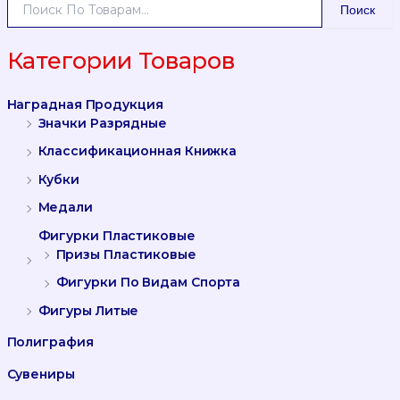
И
Поиск
С
К
А
Категории Товаров
Т
Ь
Наградная Продукция
:
Значки Разрядные
Классификационная Книжка
Кубки
Медали
Фигурки Пластиковые
Призы Пластиковые
Фигурки По Видам Спорта
Фигуры Литые
Полиграфия
Сувениры