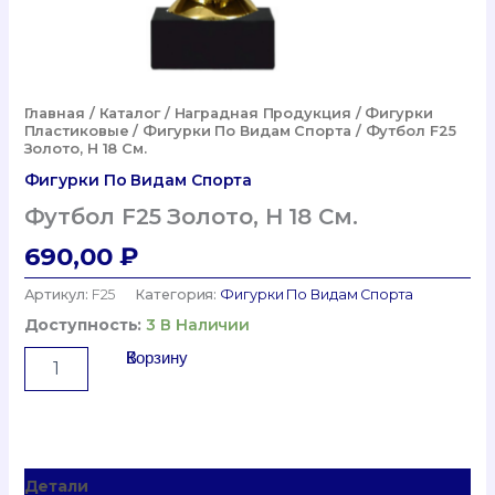
Главная
/
Каталог
/
Наградная Продукция
/
Фигурки
Пластиковые
/
Фигурки По Видам Спорта
/ Футбол F25
Золото, H 18 См.
Фигурки По Видам Спорта
Футбол F25 Золото, H 18 См.
690,00
₽
Артикул:
F25
Категория:
Фигурки По Видам Спорта
Доступность:
3 В Наличии
Количество
В Корзину
Товара
Футбол
F25
Золото,
H
Детали
18