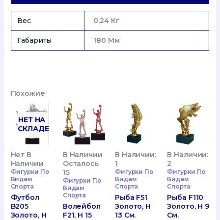
См.
Вес
0,24 Кг
Габариты
180 Мм
Похожие
НЕТ НА
СКЛАДЕ
В Наличии:
Нет В
В Наличии
В Наличии:
1
Наличии
Осталось
2
Фигурки По
Фигурки По
15
Фигурки По
Видам
Видам
Видам
Фигурки По
Спорта
Спорта
Спорта
Видам
Спорта
Рыба F51
Футбол
Рыба F110
Золото, H
B205
Волейбол
Золото, H 9
13 См.
Золото, H
F21, H 15
См.