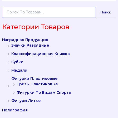
И
Поиск
С
К
А
Категории Товаров
Т
Ь
Наградная Продукция
:
Значки Разрядные
Классификационная Книжка
Кубки
Медали
Фигурки Пластиковые
Призы Пластиковые
Фигурки По Видам Спорта
Фигуры Литые
Полиграфия