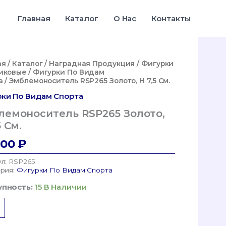
RSP265
Золото,
Главная
Каталог
О Нас
Контакты
H
7,5
См.
ая
/
Каталог
/
Наградная Продукция
/
Фигурки
иковые
/
Фигурки По Видам
а
/ Эмблемоноситель RSP265 Золото, H 7,5 См.
ки По Видам Спорта
лемоноситель RSP265 Золото,
5 См.
,00
₽
ул:
RSP265
ория:
Фигурки По Видам Спорта
пность:
15 В Наличии
ество
а
моноситель