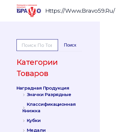
Перейти
К
Https://www.bravo59.ru/
Содержимому
И
Поиск
С
К
А
Категории
Т
Товаров
Ь
:
Наградная Продукция
Значки Разрядные
Классификационная
Книжка
Кубки
Медали