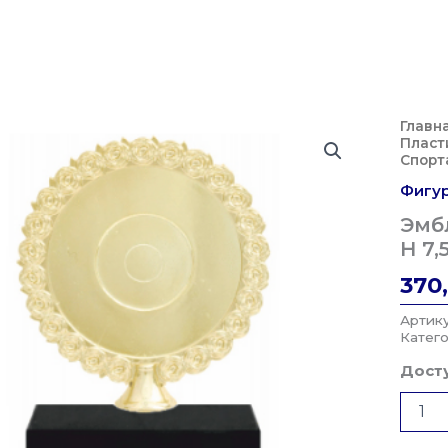
Главн
Пласт
Спорт
Фигур
Эмб
H 7,
370
Артик
Катег
Досту
Колич
Товар
Эмбле