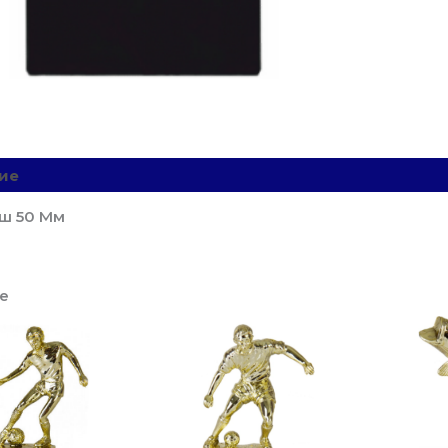
RSP26
Золото
H
7,5
См.
ие
Детали
ш 50 Мм
е