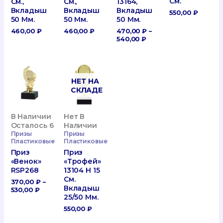
См.
13164,
См.,
См.,
Вкладыш
Вкладыш
Вкладыш
550,00
₽
50 Мм.
50 Мм.
50 Мм.
470,00
₽
–
460,00
₽
460,00
₽
Диапазон
540,00
₽
Цен:
470,00 ₽
–
540,00 ₽
НЕТ НА
СКЛАДЕ
В Наличии
Нет В
Осталось 6
Наличии
Призы
Призы
Пластиковые
Пластиковые
Приз
Приз
«Венок»
«Трофей»
RSP268
13104 H 15
См.
370,00
₽
–
Вкладыш
Диапазон
530,00
₽
25/50 Мм.
Цен:
370,00 ₽
550,00
₽
–
530,00 ₽