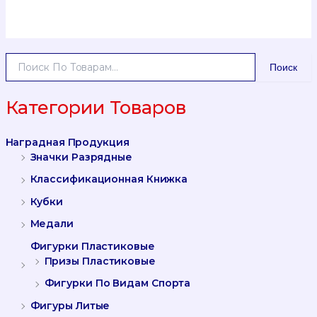
И
Поиск
С
К
А
Категории Товаров
Т
Ь
Наградная Продукция
:
Значки Разрядные
Классификационная Книжка
Кубки
Медали
Фигурки Пластиковые
Призы Пластиковые
Фигурки По Видам Спорта
Фигуры Литые