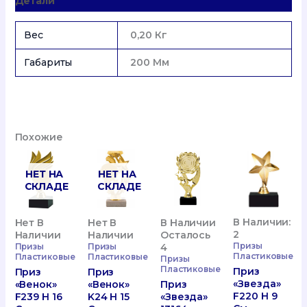
Детали
20
См.,
Вкладыш
Вес
0,20 Кг
50
Мм.
Габариты
200 Мм
Похожие
НЕТ НА
НЕТ НА
СКЛАДЕ
СКЛАДЕ
В Наличии:
В Наличии
Нет В
Нет В
2
Осталось
Наличии
Наличии
Призы
4
Призы
Призы
Пластиковые
Пластиковые
Пластиковые
Призы
Пластиковые
Приз
Приз
Приз
«Звезда»
Приз
«Венок»
«Венок»
F220 H 9
«Звезда»
K24 H 15
F239 H 16