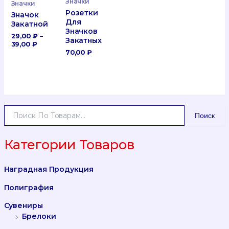
Значки
Значки
Розетки
Значок
Для
Закатной
Значков
29,00
₽
–
Закатных
Диапазон
39,00
₽
Цен:
70,00
₽
29,00 ₽
–
39,00 ₽
И
Поиск
С
К
А
Категории Товаров
Т
Ь
Наградная Продукция
:
Полиграфия
Сувениры
Брелоки