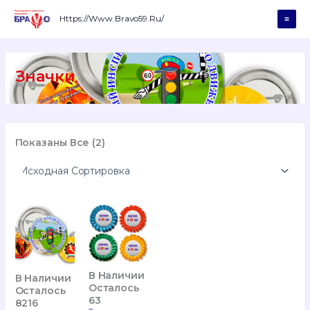
Перейти
К
Https://www.bravo59.ru/
Mai
Содержимому
Men
Значки
Показаны Все (2)
В Наличии
В Наличии
Осталось
Осталось
63
8216