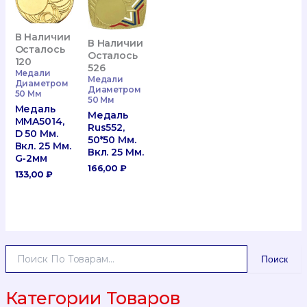
В Наличии
В Наличии
Осталось
Осталось
120
526
Медали
Медали
Диаметром
Диаметром
50 Мм
50 Мм
Медаль
Медаль
MMA5014,
Rus552,
D 50 Мм.
50*50 Мм.
Вкл. 25 Мм.
Вкл. 25 Мм.
G-2мм
166,00
₽
133,00
₽
И
Поиск
С
К
А
Категории Товаров
Т