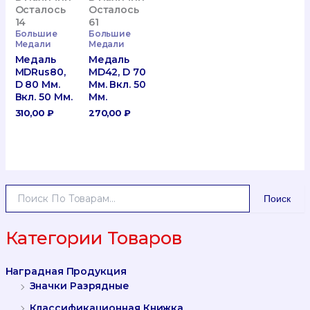
Осталось
Осталось
14
61
Большие
Большие
Медали
Медали
Медаль
Медаль
MDRus80,
MD42, D 70
D 80 Мм.
Мм. Вкл. 50
Вкл. 50 Мм.
Мм.
310,00
₽
270,00
₽
И
Поиск
С
К
А
Категории Товаров
Т
Ь
Наградная Продукция
:
Значки Разрядные
Классификационная Книжка