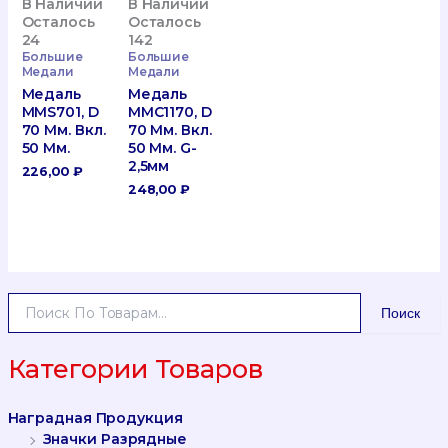
В Наличии
В Наличии
Осталось
Осталось
24
142
Большие
Большие
Медали
Медали
Медаль
Медаль
MMS701, D
MMC1170, D
70 Мм. Вкл.
70 Мм. Вкл.
50 Мм.
50 Мм. G-
2,5мм
226,00
₽
248,00
₽
И
Поиск
С
К
А
Категории Товаров
Т
Ь
Наградная Продукция
:
Значки Разрядные