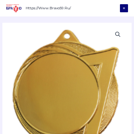
Перейти
К
Https://www.bravo59.ru/
Mai
Содержимому
Men