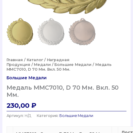
Главная
/
Каталог
/
Наградная
Продукция
/
Медали
/
Большие Медали
/ Медаль
MMC7010, D 70 Мм. Вкл. 50 Мм.
Большие Медали
Медаль MMC7010, D 70 Мм. Вкл. 50
Мм.
230,00
₽
Артикул:
Н/Д
Категория:
Большие Медали
Дост