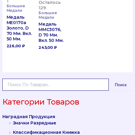
1
Осталось
Большие
129
Медали
Большие
Медаль
Медали
ME0170a
Медаль
Золото, D
MMC3076,
70 Мм. Вкл.
D 70 Мм.
50 Мм.
Вкл. 50 Мм.
226,00
₽
243,00
₽
И
Поиск
С
К
А
Категории Товаров
Т
Ь
Наградная Продукция
:
Значки Разрядные
Классификационная Книжка