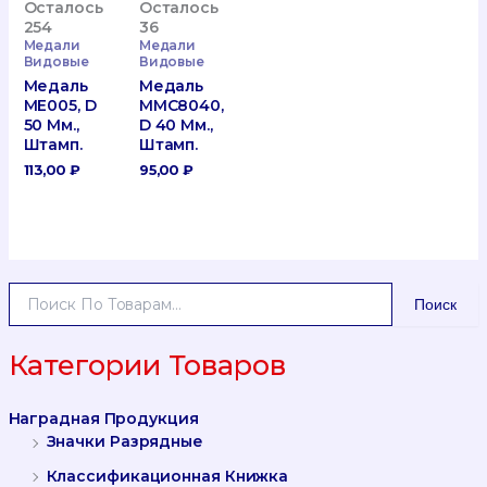
Осталось
Осталось
254
36
Медали
Медали
Видовые
Видовые
Медаль
Медаль
ME005, D
MMC8040,
50 Мм.,
D 40 Мм.,
Штамп.
Штамп.
113,00
₽
95,00
₽
И
Поиск
С
К
А
Категории Товаров
Т
Ь
Наградная Продукция
:
Значки Разрядные
Классификационная Книжка