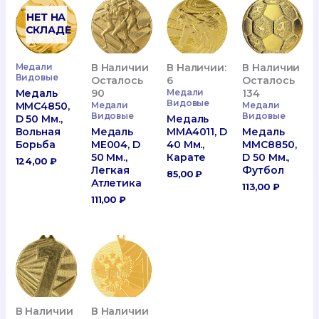
НЕТ НА
СКЛАДЕ
Медали
В Наличии
В Наличии:
В Наличии
Видовые
Осталось
6
Осталось
Медаль
90
Медали
134
Видовые
MMC4850,
Медали
Медали
Видовые
Видовые
D 50 Мм.,
Медаль
Вольная
Медаль
MMA4011, D
Медаль
Борьба
ME004, D
40 Мм.,
MMC8850,
50 Мм.,
Карате
D 50 Мм.,
124,00
₽
Легкая
Футбол
85,00
₽
Атлетика
113,00
₽
111,00
₽
В Наличии
В Наличии