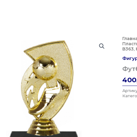
Главн
Пласт
B363, 
Фигур
Футб
400
Артик
Катег