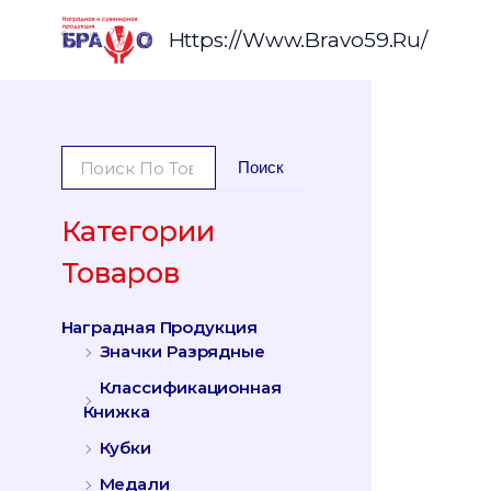
Перейти
К
Https://www.bravo59.ru/
Содержимому
И
Поиск
С
К
А
Категории
Т
Товаров
Ь
:
Наградная Продукция
Значки Разрядные
Классификационная
Книжка
Кубки
Медали