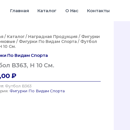
Главная
Каталог
О Нас
Контакты
ая
/
Каталог
/
Наградная Продукция
/
Фигурки
иковые
/
Фигурки По Видам Спорта
/ Футбол
H 10 См.
ки По Видам Спорта
ол B363, H 10 См.
,00
₽
ул:
Футбол B363
ория:
Фигурки По Видам Спорта