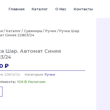
Шар.
Автомат
Главная
Каталог
О Нас
Контакты
Синяя
22803/24
ая
/
Каталог
/
Сувениры
/
Ручки
/ Ручка Шар.
ат Синяя 22803/24
ка Шар. Автомат Синяя
3/24
00
₽
ул:
22803/24
Категория:
Ручки
пность:
106 В Наличии
ество
а
ат