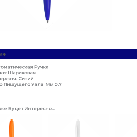
Синяя
22803
ие
Детали
томатическая Ручка
ки: Шариковая
тержня: Синий
р Пишущего Узла, Мм 0.7
кже Будет Интересно…