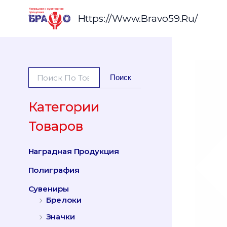
Перейти
К
Https://www.bravo59.ru/
Содержимому
И
Поиск
С
К
А
Категории
Т
Товаров
Ь
:
Наградная Продукция
Полиграфия
Сувениры
Брелоки
Значки