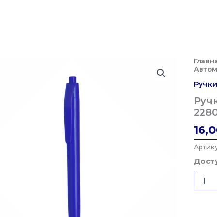
Главн
Автом
Ручки
Руч
2280
16,
Артик
Досту
Колич
Товар
Ручка
Шар.
Автом