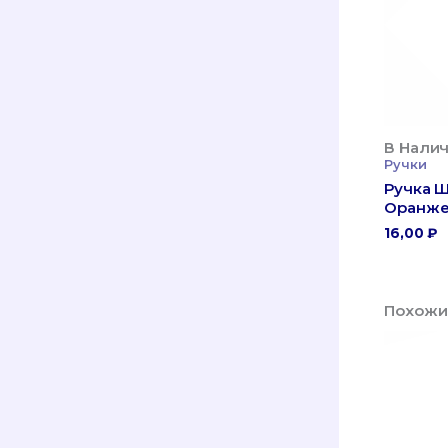
В Налич
Ручки
Ручка Ш
Оранже
16,00
₽
Похожи