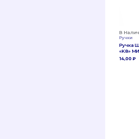
В Налич
Ручки
Ручка Ш
«K8» МИ
14,00
₽