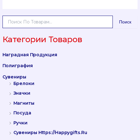
И
Поиск
С
К
А
Категории Товаров
Т
Ь
Наградная Продукция
:
Полиграфия
Сувениры
Брелоки
Значки
Магниты
Посуда
Ручки
Сувениры Https://happygifts.ru