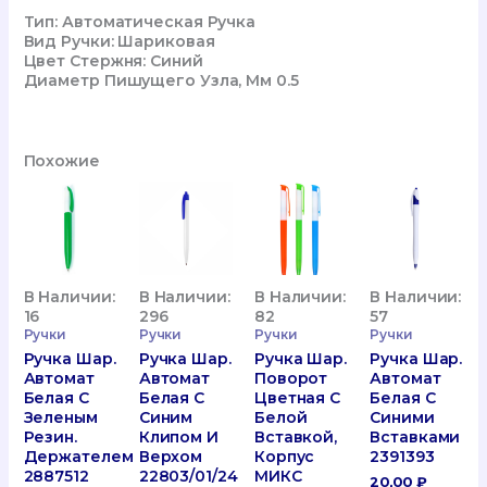
Тип: Автоматическая Ручка
Вид Ручки: Шариковая
Цвет Стержня: Синий
Диаметр Пишущего Узла, Мм 0.5
Похожие
В Наличии:
В Наличии:
В Наличии:
В Наличии:
16
296
82
57
Ручки
Ручки
Ручки
Ручки
Ручка Шар.
Ручка Шар.
Ручка Шар.
Ручка Шар.
Автомат
Автомат
Поворот
Автомат
Белая С
Белая С
Цветная С
Белая С
Зеленым
Синим
Белой
Синими
Резин.
Клипом И
Вставкой,
Вставками
Держателем
Верхом
Корпус
2391393
2887512
22803/01/24
МИКС
20,00
₽