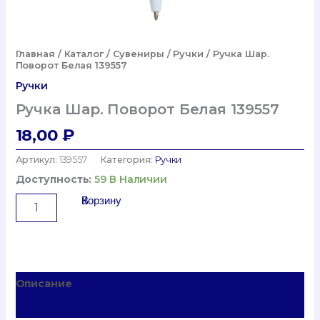
Главная
/
Каталог
/
Сувениры
/
Ручки
/ Ручка Шар.
Поворот Белая 139557
Ручки
Ручка Шар. Поворот Белая 139557
18,00
₽
Артикул:
139557
Категория:
Ручки
Доступность:
59 В Наличии
Количество
В Корзину
Товара
Ручка
Шар.
Поворот
Белая
Описание
139557
Детали